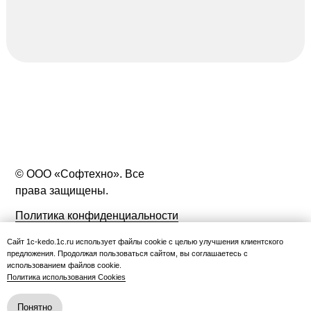
© ООО «Софтехно». Все
права защищены.
Политика конфиденциальности
Вопросы и ответы по КЭДО
Сайт 1c-kedo.1c.ru использует файлы cookie с целью улучшения клиентского
предложения. Продолжая пользоваться сайтом, вы соглашаетесь с
Статьи о кадровом ЭДО
использованием файлов cookie.
Политика использования Cookies
Оставить жалобу
Понятно